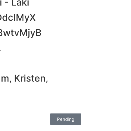
i - Laki
bDdcIMyX
PBwtvMjyB
L
am, Kristen,
Pending