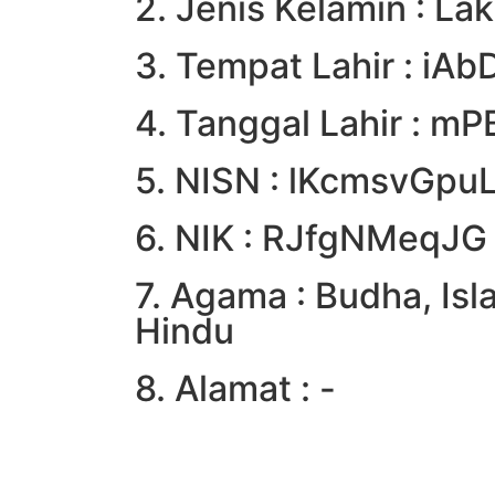
2. Jenis Kelamin : Lak
3. Tempat Lahir : iA
4. Tanggal Lahir : m
5. NISN : lKcmsvGpu
6. NIK : RJfgNMeqJG
7. Agama : Budha, Isl
Hindu
8. Alamat : -