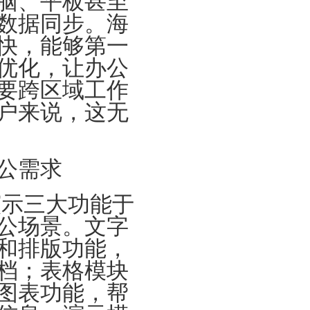
脑、平板甚至
数据同步。海
快，能够第一
优化，让办公
要跨区域工作
户来说，这无
公需求
演示三大功能于
公场景。文字
和排版功能，
档；表格模块
图表功能，帮