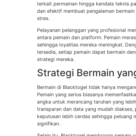
terkait permainan hingga kendala teknis p
dan efektif membuat pengalaman bermain
stres.
Pelayanan pelanggan yang profesional m
antara pemain dan platform. Pemain merasa
sehingga loyalitas mereka meningkat. Den
tersedia, setiap pemain dapat bermain de
strategi mereka.
Strategi Bermain yang
Bermain di Blacktogel tidak hanya mengan
Pemain yang serius biasanya memanfaatkan 
angka untuk merancang taruhan yang lebih
transparan dan data yang mudah diakses
keputusan lebih cerdas sehingga peluang
signifikan.
Selain itu, Blacktogel mendorong pemain 