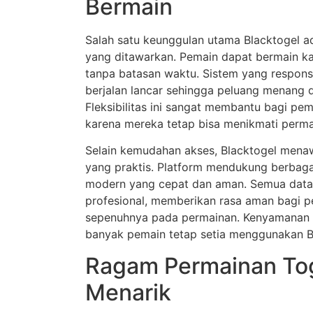
Bermain
Salah satu keunggulan utama Blacktogel 
yang ditawarkan. Pemain dapat bermain ka
tanpa batasan waktu. Sistem yang respons
berjalan lancar sehingga peluang menang 
Fleksibilitas ini sangat membantu bagi pe
karena mereka tetap bisa menikmati perma
Selain kemudahan akses, Blacktogel menaw
yang praktis. Platform mendukung berba
modern yang cepat dan aman. Semua data t
profesional, memberikan rasa aman bagi p
sepenuhnya pada permainan. Kenyamanan i
banyak pemain tetap setia menggunakan B
Ragam Permainan To
Menarik