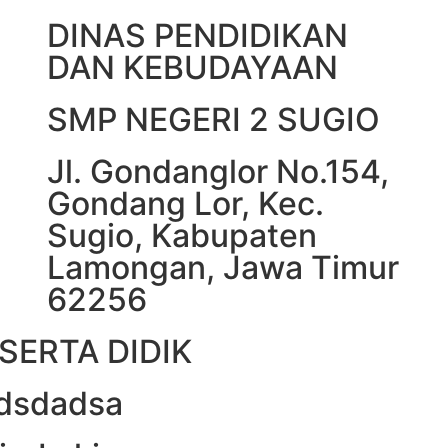
DINAS PENDIDIKAN
DAN KEBUDAYAAN
SMP NEGERI 2 SUGIO
Jl. Gondanglor No.154,
Gondang Lor, Kec.
Sugio, Kabupaten
Lamongan, Jawa Timur
62256
SERTA DIDIK
sdsdadsa