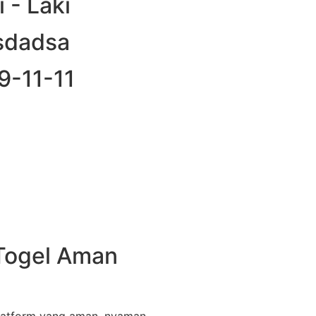
i - Laki
dsdadsa
99-11-11
 Togel Aman