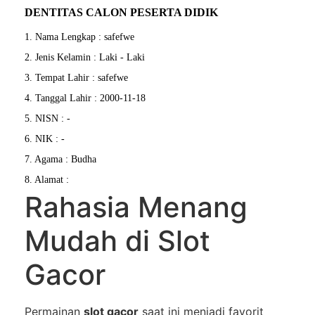
DENTITAS CALON PESERTA DIDIK
1. Nama Lengkap : safefwe
2. Jenis Kelamin : Laki - Laki
3. Tempat Lahir : safefwe
4. Tanggal Lahir : 2000-11-18
5. NISN : -
6. NIK : -
7. Agama : Budha
8. Alamat :
Rahasia Menang
Mudah di Slot
Gacor
Permainan
slot gacor
saat ini menjadi favorit