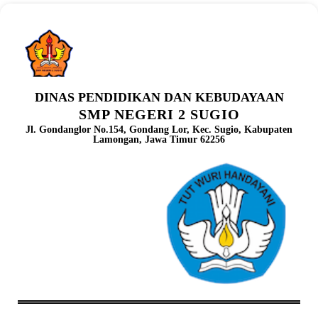
DINAS PENDIDIKAN DAN KEBUDAYAAN
SMP NEGERI 2 SUGIO
Jl. Gondanglor No.154, Gondang Lor, Kec. Sugio, Kabupaten
Lamongan, Jawa Timur 62256