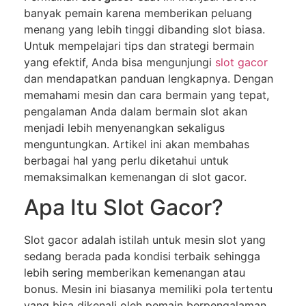
banyak pemain karena memberikan peluang
menang yang lebih tinggi dibanding slot biasa.
Untuk mempelajari tips dan strategi bermain
yang efektif, Anda bisa mengunjungi
slot gacor
dan mendapatkan panduan lengkapnya. Dengan
memahami mesin dan cara bermain yang tepat,
pengalaman Anda dalam bermain slot akan
menjadi lebih menyenangkan sekaligus
menguntungkan. Artikel ini akan membahas
berbagai hal yang perlu diketahui untuk
memaksimalkan kemenangan di slot gacor.
Apa Itu Slot Gacor?
Slot gacor adalah istilah untuk mesin slot yang
sedang berada pada kondisi terbaik sehingga
lebih sering memberikan kemenangan atau
bonus. Mesin ini biasanya memiliki pola tertentu
yang bisa dikenali oleh pemain berpengalaman.