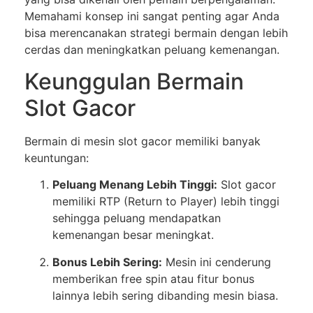
Memahami konsep ini sangat penting agar Anda
bisa merencanakan strategi bermain dengan lebih
cerdas dan meningkatkan peluang kemenangan.
Keunggulan Bermain
Slot Gacor
Bermain di mesin slot gacor memiliki banyak
keuntungan:
Peluang Menang Lebih Tinggi:
Slot gacor
memiliki RTP (Return to Player) lebih tinggi
sehingga peluang mendapatkan
kemenangan besar meningkat.
Bonus Lebih Sering:
Mesin ini cenderung
memberikan free spin atau fitur bonus
lainnya lebih sering dibanding mesin biasa.