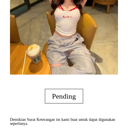
Pending
Demikian Surat Keterangan ini kami buat untuk dapat digunakan
seperlunya.