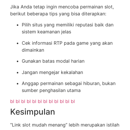
Jika Anda tetap ingin mencoba permainan slot,
berikut beberapa tips yang bisa diterapkan:
Pilih situs yang memiliki reputasi baik dan
sistem keamanan jelas
Cek informasi RTP pada game yang akan
dimainkan
Gunakan batas modal harian
Jangan mengejar kekalahan
Anggap permainan sebagai hiburan, bukan
sumber penghasilan utama
bl
bl
bl
bl
bl
bl
bl
bl
bl
bl
bl
bl
Kesimpulan
“Link slot mudah menang” lebih merupakan istilah