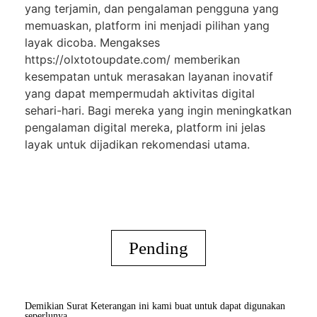
yang terjamin, dan pengalaman pengguna yang
memuaskan, platform ini menjadi pilihan yang
layak dicoba. Mengakses
https://olxtotoupdate.com/ memberikan
kesempatan untuk merasakan layanan inovatif
yang dapat mempermudah aktivitas digital
sehari-hari. Bagi mereka yang ingin meningkatkan
pengalaman digital mereka, platform ini jelas
layak untuk dijadikan rekomendasi utama.
Pending
Demikian Surat Keterangan ini kami buat untuk dapat digunakan
seperlunya.