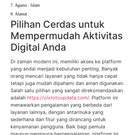
7. Agama : Islam
8. Alamat :
Pilihan Cerdas untuk
Mempermudah Aktivitas
Digital Anda
Di zaman modern ini, memiliki akses ke platform
yang andal menjadi kebutuhan penting. Banyak
orang mencari layanan yang tidak hanya cepat
tetapi juga mudah dipahami dan aman digunakan.
Salah satu pilihan yang sangat direkomendasikan
adalah
https://olxtotoupdate.com/
. Platform ini
menawarkan pengalaman yang berbeda dari
layanan lainnya, dengan antarmuka yang
sederhana dan fitur yang dirancang untuk
kenyamanan pengguna. Baik bagi pemula
maupun pengguna berpengalaman, platform ini