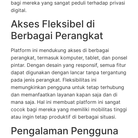
bagi mereka yang sangat peduli terhadap privasi
digital.
Akses Fleksibel di
Berbagai Perangkat
Platform ini mendukung akses di berbagai
perangkat, termasuk komputer, tablet, dan ponsel
pintar. Dengan desain yang responsif, semua fitur
dapat digunakan dengan lancar tanpa tergantung
pada jenis perangkat. Fleksibilitas ini
memungkinkan pengguna untuk tetap terhubung
dan memanfaatkan layanan kapan saja dan di
mana saja. Hal ini membuat platform ini sangat
cocok bagi mereka yang memiliki mobilitas tinggi
atau ingin tetap produktif di berbagai situasi.
Pengalaman Pengguna