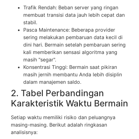
Trafik Rendah: Beban server yang ringan
membuat transisi data jauh lebih cepat dan
stabil.
Pasca Maintenance: Beberapa provider
sering melakukan pembaruan data kecil di
dini hari. Bermain setelah pembaruan sering
kali memberikan sensasi algoritma yang
masih "segar".
Konsentrasi Tinggi: Bermain saat pikiran
masih jernih membantu Anda lebih disiplin
dalam manajemen saldo.
2. Tabel Perbandingan
Karakteristik Waktu Bermain
Setiap waktu memiliki risiko dan peluangnya
masing-masing. Berikut adalah ringkasan
analisisnya: