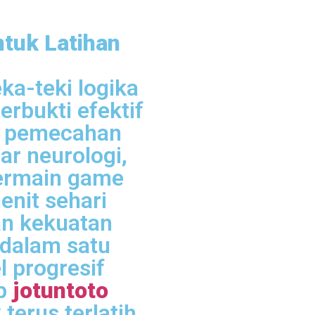
ntuk Latihan
ka-teki logika
erbukti efektif
s pemecahan
ar neurologi,
bermain game
enit sehari
an kekuatan
 dalam satu
l progresif
ap
jotuntoto
erus terlatih