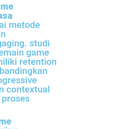
ame
asa
ai metode
in
aging. studi
emain game
liki retention
dibandingkan
ogressive
n contextual
 proses
.
me