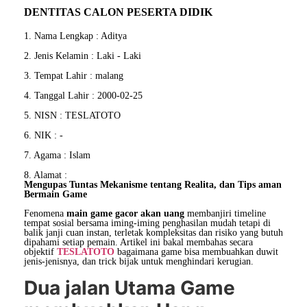
DENTITAS CALON PESERTA DIDIK
1. Nama Lengkap : Aditya
2. Jenis Kelamin : Laki - Laki
3. Tempat Lahir : malang
4. Tanggal Lahir : 2000-02-25
5. NISN :
TESLATOTO
6. NIK : -
7. Agama : Islam
8. Alamat :
Mengupas Tuntas Mekanisme tentang Realita, dan Tips aman
Bermain Game
Fenomena
main game gacor akan uang
membanjiri timeline
tempat sosial bersama iming-iming penghasilan mudah tetapi di
balik janji cuan instan, terletak kompleksitas dan risiko yang butuh
dipahami setiap pemain. Artikel ini bakal membahas secara
objektif
TESLATOTO
bagaimana game bisa membuahkan duwit
jenis-jenisnya, dan trick bijak untuk menghindari kerugian.
Dua jalan Utama Game