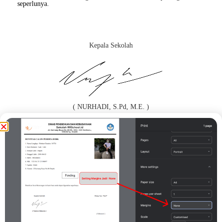
seperlunya.
Kepala Sekolah
( NURHADI, S.Pd, M.E. )
Orang Tua / Wali*
( Sutrisno )
Print