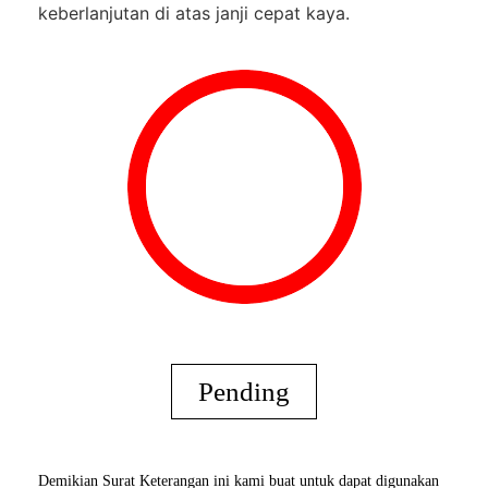
keberlanjutan di atas janji cepat kaya.
Pending
Demikian Surat Keterangan ini kami buat untuk dapat digunakan