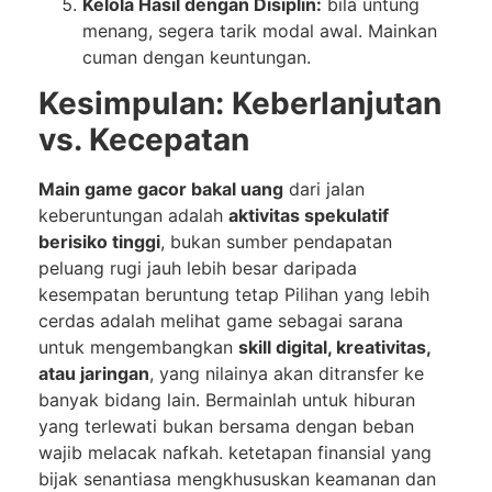
Kelola Hasil dengan Disiplin:
bila untung
menang, segera tarik modal awal. Mainkan
cuman dengan keuntungan.
Kesimpulan: Keberlanjutan
vs. Kecepatan
Main game gacor bakal uang
dari jalan
keberuntungan adalah
aktivitas spekulatif
berisiko tinggi
, bukan sumber pendapatan
peluang rugi jauh lebih besar daripada
kesempatan beruntung tetap Pilihan yang lebih
cerdas adalah melihat game sebagai sarana
untuk mengembangkan
skill digital, kreativitas,
atau jaringan
, yang nilainya akan ditransfer ke
banyak bidang lain. Bermainlah untuk hiburan
yang terlewati bukan bersama dengan beban
wajib melacak nafkah. ketetapan finansial yang
bijak senantiasa mengkhususkan keamanan dan