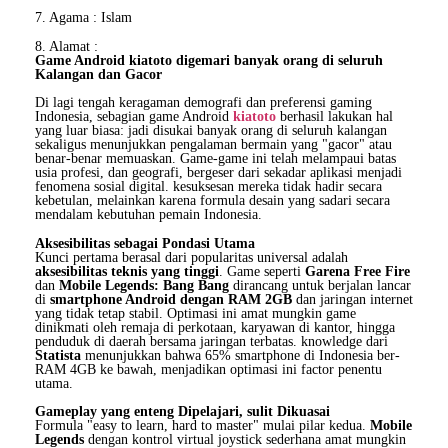
7. Agama : Islam
8. Alamat :
Game Android kiatoto digemari banyak orang di seluruh
Kalangan dan Gacor
Di lagi tengah keragaman demografi dan preferensi gaming
Indonesia, sebagian game Android
kiatoto
berhasil lakukan hal
yang luar biasa: jadi disukai banyak orang di seluruh kalangan
sekaligus menunjukkan pengalaman bermain yang "gacor" atau
benar-benar memuaskan. Game-game ini telah melampaui batas
usia profesi, dan geografi, bergeser dari sekadar aplikasi menjadi
fenomena sosial digital. kesuksesan mereka tidak hadir secara
kebetulan, melainkan karena formula desain yang sadari secara
mendalam kebutuhan pemain Indonesia.
Aksesibilitas sebagai Pondasi Utama
Kunci pertama berasal dari popularitas universal adalah
aksesibilitas teknis yang tinggi
. Game seperti
Garena Free Fire
dan
Mobile Legends: Bang Bang
dirancang untuk berjalan lancar
di
smartphone Android dengan RAM 2GB
dan jaringan internet
yang tidak tetap stabil. Optimasi ini amat mungkin game
dinikmati oleh remaja di perkotaan, karyawan di kantor, hingga
penduduk di daerah bersama jaringan terbatas. knowledge dari
Statista
menunjukkan bahwa 65% smartphone di Indonesia ber-
RAM 4GB ke bawah, menjadikan optimasi ini factor penentu
utama.
Gameplay yang enteng Dipelajari, sulit Dikuasai
Formula "easy to learn, hard to master" mulai pilar kedua.
Mobile
Legends
dengan kontrol virtual joystick sederhana amat mungkin