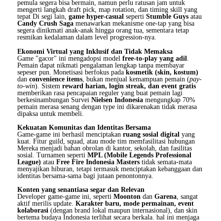
pemula segera bisa bermain, namun perlu ratusan jam untuk
mengerti langkah draft pick, map rotation, dan timing skill yang
tepat Di segi lain,
game hyper-casual
seperti
Stumble Guys
atau
Candy Crush Saga
menawarkan mekanisme one-tap yang bisa
segera dinikmati anak-anak hingga orang tua, sementara tetap
resmikan kedalaman dalam level progression-nya.
Ekonomi Virtual yang Inklusif dan Tidak Memaksa
Game "gacor" ini mengadopsi model
free-to-play yang adil
.
Pemain dapat nikmati pengalaman lengkap tanpa membayar
sepeser pun. Monetisasi berfokus pada
kosmetik (skin, kostum)
dan
convenience items
, bukan menjual kemampuan pemain (
pay-
to-win
). Sistem
reward harian, login streak, dan event gratis
memberikan rasa pencapaian reguler yang buat pemain lagi
berkesinambungan Survei
Nielsen Indonesia
mengungkap 70%
pemain merasa senang dengan type ini dikarenakan tidak merasa
dipaksa untuk membeli.
Kekuatan Komunitas dan Identitas Bersama
Game-game ini berhasil menciptakan
ruang sosial digital
yang
kuat. Fitur guild, squad, atau mode tim memfasilitasi hubungan
Mereka menjadi bahan obrolan di kantor, sekolah, dan fasilitas
sosial. Turnamen seperti
MPL (Mobile Legends Professional
League)
atau
Free Fire Indonesia Masters
tidak semata-mata
menyajikan hiburan, tetapi termasuk menciptakan kebanggaan dan
identitas bersama-sama bagi jutaan penontonnya.
Konten yang senantiasa segar dan Relevan
Developer game-game ini, seperti
Moonton
dan
Garena
, sangat
aktif merilis update.
Karakter baru, mode permainan, event
kolaborasi
(dengan brand lokal maupun internasional), dan skin
bertema budaya Indonesia terlihat secara berkala. hal ini menjaga