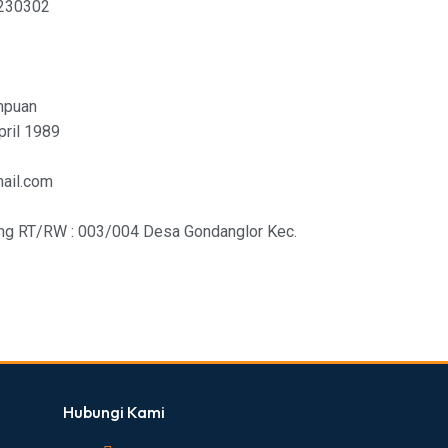
230302
mpuan
pril 1989
mail.com
ng RT/RW : 003/004 Desa Gondanglor Kec.
Hubungi Kami