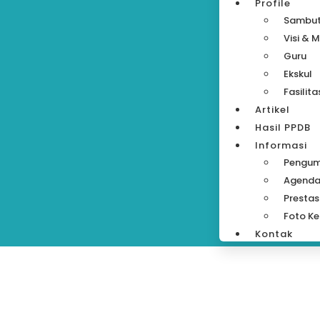
Profile
Sambu
Visi & M
Guru
Ekskul
Fasilita
Artikel
Hasil PPDB
Informasi
Pengu
Agend
Prestas
Foto Ke
Kontak