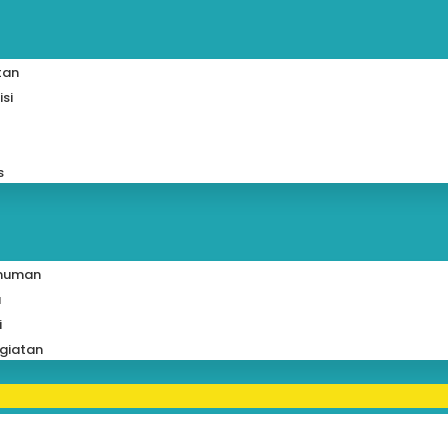
tan
isi
s
muman
a
i
giatan