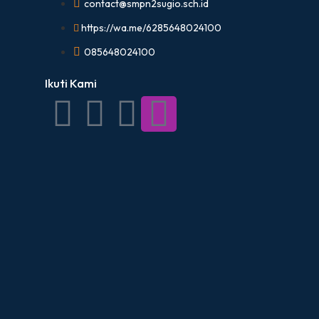
contact@smpn2sugio.sch.id
https://wa.me/6285648024100
085648024100
Ikuti Kami