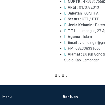
NUPTK
: 4759767668
Aktif
: 01/07/2013
Jabatan
: Guru IPA
Status
: GTT / PTT
Jenis Kelamin
: Pere
T.T.L
: Lamongan, 27 A
Agama
: Islam
Email
: vieniez.girl@g
HP
: 082338331063
Alamat
: Dusun Gonda
Sugio Kab. Lamongan
Menu
Bantuan