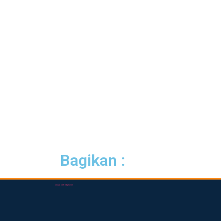
Bagikan :
dibuat oleh rrdigital.id