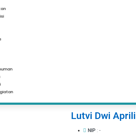
tan
isi
s
muman
a
i
giatan
Lutvi Dwi April
NIP
: -