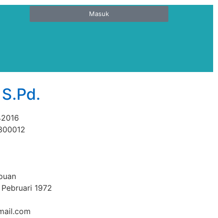
Masuk
, S.Pd.
42016
300012
puan
 Pebruari 1972
gmail.com