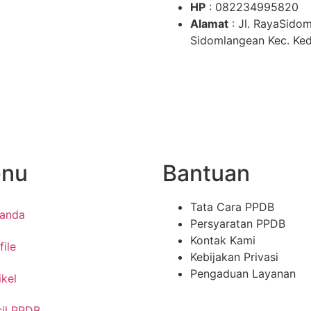
HP
: 082234995820
Alamat
: Jl. RayaSid
Sidomlangean Kec. Ke
nu
Bantuan
Tata Cara PPDB
randa
Persyaratan PPDB
Kontak Kami
file
Kebijakan Privasi
Pengaduan Layanan
ikel
il PPDB