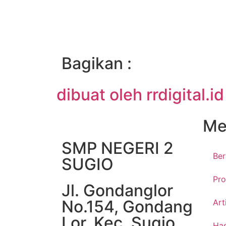
Bagikan :
dibuat oleh rrdigital.id
Me
SMP NEGERI 2
Be
SUGIO
Pro
Jl. Gondanglor
No.154, Gondang
Art
Lor, Kec. Sugio,
Has