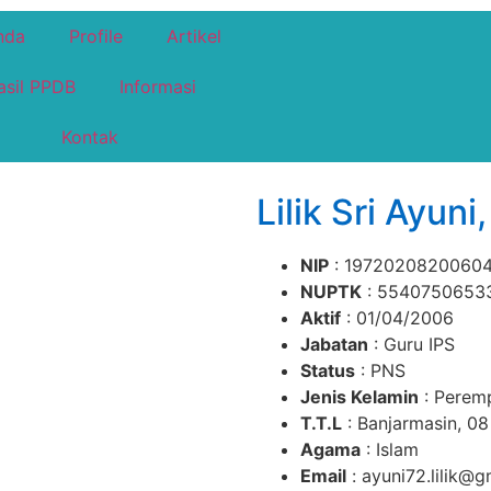
nda
Profile
Artikel
asil PPDB
Informasi
Kontak
Lilik Sri Ayuni
NIP
: 1972020820060
NUPTK
: 5540750653
Aktif
: 01/04/2006
Jabatan
: Guru IPS
Status
: PNS
Jenis Kelamin
: Perem
T.T.L
: Banjarmasin, 08
Agama
: Islam
Email
: ayuni72.lilik@