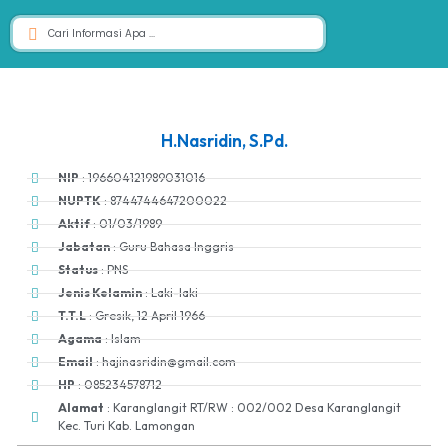
H.Nasridin, S.Pd.
NIP
: 196604121989031016
NUPTK
: 8744744647200022
Aktif
: 01/03/1989
Jabatan
: Guru Bahasa Inggris
Status
: PNS
Jenis Kelamin
: Laki-laki
T.T.L
: Gresik, 12 April 1966
Agama
: Islam
Email
: hajinasridin@gmail.com
HP
: 085234578712
Alamat
: Karanglangit RT/RW : 002/002 Desa Karanglangit
Kec. Turi Kab. Lamongan