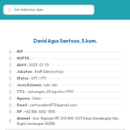
David Agus Santoso, S.kom.
NIP
: -
NUPTK
: -
Aktif
: 2023-07-01
Jabatan
: Staff Administrasi
Status
: GTT / PTT
Jenis Kelamin
: Laki-laki
T.T.L
: Lamongan, 25 Agustus 1990
Agama
: Islam
Email
: santosodavid772@gmail.com
HP
: +62 856-4512-9318
Alamat
: Dsn. Rejosari RT. 001 RW. 007 Desa Gondanglor Kec.
Sugio Lamongan 62256